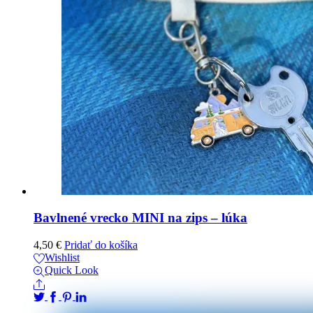
Bavlnené vrecko MINI na zips – lúka
4,50
€
Pridať do košíka
Wishlist
Quick Look
Share