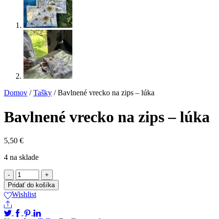
Domov
/
Tašky
/ Bavlnené vrecko na zips – lúka
Bavlnené vrecko na zips – lúka
5,50
€
4 na sklade
množstvo
Bavlnené
Pridať do košíka
vrecko
Wishlist
na
Share
zips
-