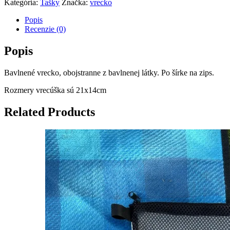
Kategória:
Tašky
Značka:
vrecko
lúka
Popis
Recenzie (0)
Popis
Bavlnené vrecko, obojstranne z bavlnenej látky. Po šírke na zips.
Rozmery vrecúška sú 21x14cm
Related
Products